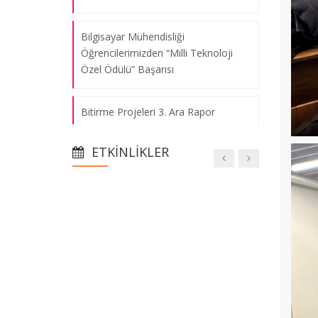
Bilgisayar Mühendisliği
Öğrencilerimizden “Milli Teknoloji
Özel Ödülü” Başarısı
Bitirme Projeleri 3. Ara Rapor
Duyurusu ve Gönderim Bilgileri
ETKINLIKLER
Sokaklar Dönüşüyor Programı Stajyer
Çağrısı
Marmara Impacthon: Sürdürülebilirlik
ve Etki Fikir Maratonu Başlıyor!
“Afetlere Hazırlık” Temalı Game
Jam’de Öğrencimizin Başarısı