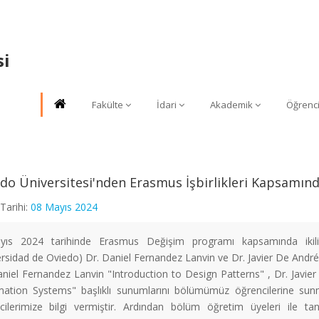
si
Fakülte
İdari
Akademik
Öğrenc
do Üniversitesi'nden Erasmus İşbirlikleri Kapsamı
Tarihi:
08 Mayıs 2024
ıs 2024 tarihinde Erasmus Değişim programı kapsamında ikili
ersidad de Oviedo) Dr. Daniel Fernandez Lanvin ve Dr. Javier De Andr
aniel Fernandez Lanvin "Introduction to Design Patterns" , Dr. Javi
mation Systems" başlıklı sunumlarını bölümümüz öğrencilerine s
cilerimize bilgi vermiştir. Ardından bölüm öğretim üyeleri ile ta