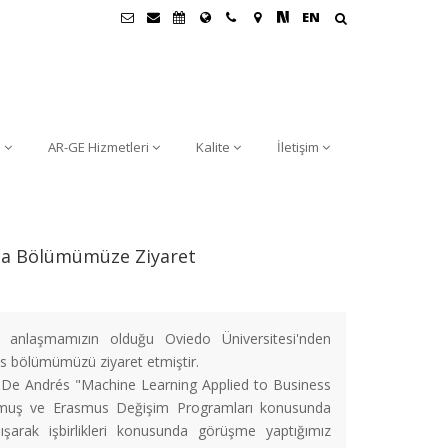
EN
i
AR-GE Hizmetleri
Kalite
İletişim
nda Bölümümüze Ziyaret
 anlaşmamızın olduğu Oviedo Üniversitesi'nden
és bölümümüzü ziyaret etmiştir.
er De Andrés "Machine Learning Applied to Business
unmuş ve Erasmus Değişim Programları konusunda
nışarak işbirlikleri konusunda görüşme yaptığımız