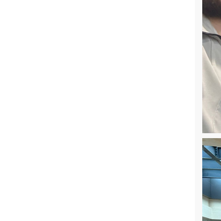
Bitirme Projeleri İçin 4. Ara Rapor
10. Uluslararası Yapay Zekâ ve Veri
İşleme Sempozyumu Bu Yıl Marmara
Üniversitesi’nde
Bilgisayar Mühendisliği
Öğrencilerimizden “Milli Teknoloji
Özel Ödülü” Başarısı