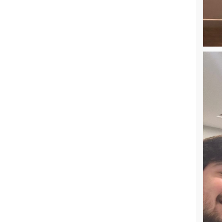
Kazandı
Bitirme Projeleri 1. Ara Rapor
Duyurusu ve Gönderim Bilgileri
2026/2027 Eğitim Öğretim Yılında
Bitirme Projesi Alacak Öğrencilerin
Dikkatine
MARMARA ÜNİVERSİTESİ İNSANSIZ
HAVA ARAÇLARI KULÜBÜ (İHA
MARMARA) BAŞARISI
2026-2027 Eğitim-Öğretim Yılı Güz
Yarıyılı Lisansüstü Öğrenci Alımı
Bilgilendirme Toplantısı