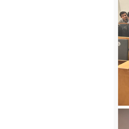
Derin Öğrenme Tabanlı Konut
Değerlendirme Projesi TÜBİTAK 1505
Programı Kapsamında Desteklendi
2025-2026 Eğitim-Öğretim Yılı Bahar
Yarıyılı Marmara Üniversitesi
Teknoloji Fakültesi Sektör Kampüste
İş Birliği Protokolü Kapsamında Açılan
Dersler Hakkında Duyuru
Bitirme Projeleri 2. Ara Rapor
Duyurusu ve Gönderim Bilgileri
Bölümümüzde İş Yeri Eğitimi
Sunumları Başarıyla Tamamlandı