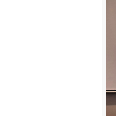
Ulusal Staj Programı 2026 Başvuruları
Hakkında Duyuru
TÜBİTAK 1711 Yapay Zekâ
Ekosistem Çağrısı Kapsamında
Projemiz Desteklenmeye Hak
Kazandı
Erasmus+ Öğrenim ve Staj
Hareketlilikleri Yabancı Dil Yeterlilik
Sınavı Duyurusu
Turkcell Akademi – Sektör Kampüs
Programı Etkinliği Gerçekleştirildi
BRAINSIGHT Projesi TÜBİTAK BİGG
Kapsamında Desteklenmeye Hak